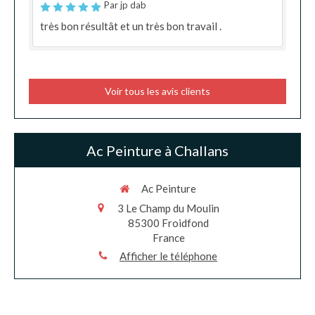
Par jp dab
très bon résultât et un très bon travail .
Voir tous les avis clients
Ac Peinture à Challans
Ac Peinture
3 Le Champ du Moulin
85300
Froidfond
France
Afficher le téléphone